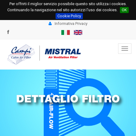
Per offrirti il miglior servizio possibile questo sito utilizza i cookies.
+39 0331.534695
+39 0331.534678
Continuando la navigazione nel sito autorizzi l’uso dei cookies.
OK
info@campi.eu
ordini@campi.eu
Cookie Policy
Informativa Privacy
Toggl
navig