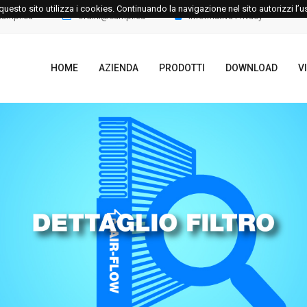
le questo sito utilizza i cookies. Continuando la navigazione nel sito autorizzi l’
campi.eu
ordini@campi.eu
Informativa Privacy
HOME
AZIENDA
PRODOTTI
DOWNLOAD
V