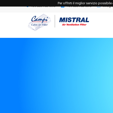
Per offrirti il miglior servizio possibi
+39 0331.534695
+39 0331.534678
info@