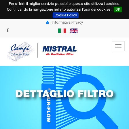
Per offrirti il miglior servizio possibile questo sito utilizza i cookies.
+39 0331.534695
+39 0331.534678
Continuando la navigazione nel sito autorizzi l’uso dei cookies.
OK
info@campi.eu
ordini@campi.eu
Cookie Policy
Informativa Privacy
Toggl
navig