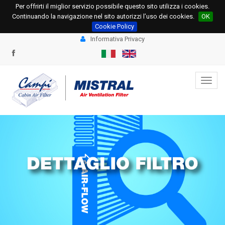
Per offrirti il miglior servizio possibile questo sito utilizza i cookies.
+39 0331.534695
+39 0331.534678
Continuando la navigazione nel sito autorizzi l’uso dei cookies.
OK
info@campi.eu
ordini@campi.eu
Cookie Policy
Informativa Privacy
Toggl
navig