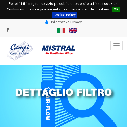
Per offrirti il miglior servizio possibile questo sito utilizza i cookies.
+39 0331.534695
+39 0331.534678
Continuando la navigazione nel sito autorizzi l’uso dei cookies.
OK
info@campi.eu
ordini@campi.eu
Cookie Policy
Informativa Privacy
Toggl
navig