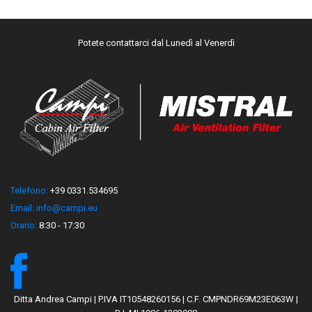
Potete contattarci dal Lunedì al Venerdì
Telefono:
+39 0331.534695
Email:
info@campi.eu
Orario:
8:30 - 17:30
Ditta Andrea Campi | P.IVA IT10548260156 | C.F. CMPNDR69M23E063W |