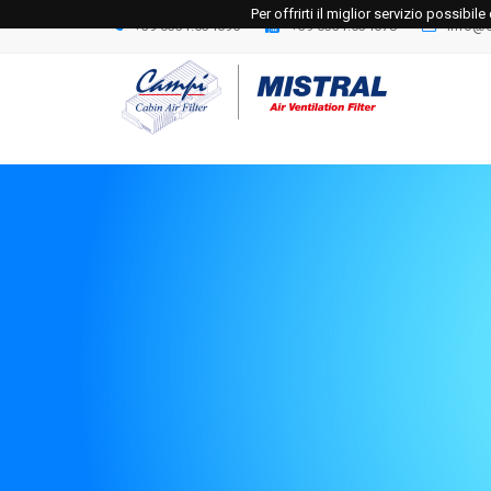
Per offrirti il miglior servizio possibi
+39 0331.534695
+39 0331.534678
info@