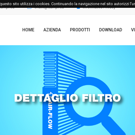
le questo sito utilizza i cookies. Continuando la navigazione nel sito autorizzi l’
campi.eu
ordini@campi.eu
Informativa Privacy
HOME
AZIENDA
PRODOTTI
DOWNLOAD
V