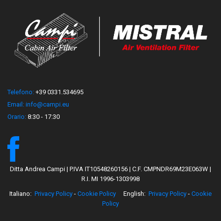
Telefono:
+39 0331.534695
Email:
info@campi.eu
Orario:
8:30 - 17:30
Ditta Andrea Campi | P.IVA IT10548260156 | C.F. CMPNDR69M23E063W |
R.I. MI 1996-1303998
Italiano:
Privacy Policy
-
Cookie Policy
English:
Privacy Policy
-
Cookie
Policy