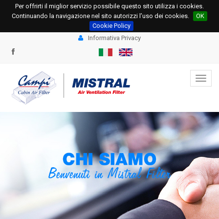
Per offrirti il miglior servizio possibile questo sito utilizza i cookies.
+39 0331.534695
+39 0331.534678
Continuando la navigazione nel sito autorizzi l’uso dei cookies.
OK
info@campi.eu
ordini@campi.eu
Cookie Policy
Informativa Privacy
Toggl
navig