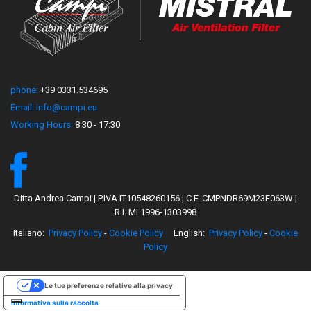
phone:
+39 0331.534695
Email:
info@campi.eu
Working Hours:
8:30 - 17:30
Ditta Andrea Campi | P.IVA IT10548260156 | C.F. CMPNDR69M23E063W |
R.I. MI 1996-1303998
Italiano:
Privacy Policy
-
Cookie Policy
English:
Privacy Policy
-
Cookie
Policy
Le tue preferenze relative alla privacy
Informativa sulla raccolta