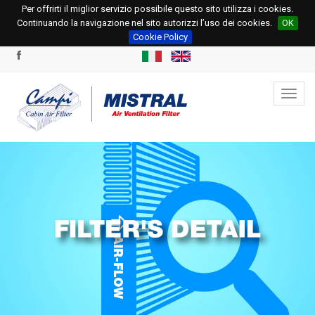
Per offrirti il miglior servizio possibile questo sito utilizza i cookies.
+39 0331.534695
+39 0331.534678
Continuando la navigazione nel sito autorizzi l’uso dei cookies.
OK
info@campi.eu
ordini@campi.eu
Privacy Policy
Cookie Policy
Toggl
navig