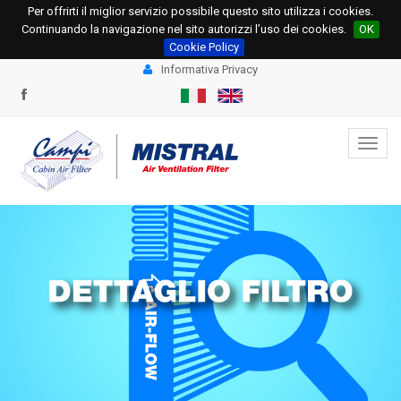
Per offrirti il miglior servizio possibile questo sito utilizza i cookies.
+39 0331.534695
+39 0331.534678
Continuando la navigazione nel sito autorizzi l’uso dei cookies.
OK
info@campi.eu
ordini@campi.eu
Cookie Policy
Informativa Privacy
Toggl
navig