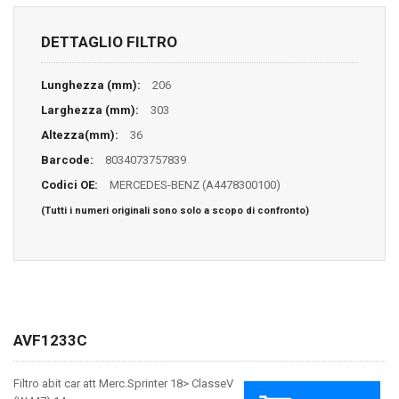
DETTAGLIO FILTRO
Lunghezza (mm):
206
Larghezza (mm):
303
Altezza(mm):
36
Barcode:
8034073757839
Codici OE:
MERCEDES-BENZ (A4478300100)
(Tutti i numeri originali sono solo a scopo di confronto)
AVF1233C
Filtro abit car att Merc.Sprinter 18> ClasseV