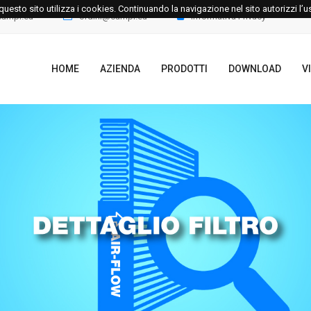
le questo sito utilizza i cookies. Continuando la navigazione nel sito autorizzi l’
campi.eu
ordini@campi.eu
Informativa Privacy
HOME
AZIENDA
PRODOTTI
DOWNLOAD
V