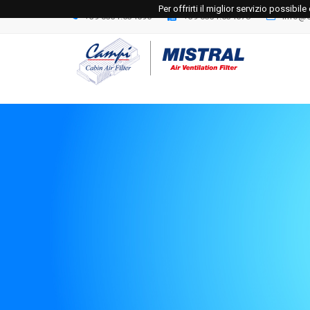
Per offrirti il miglior servizio possibi
+39 0331.534695
+39 0331.534678
info@